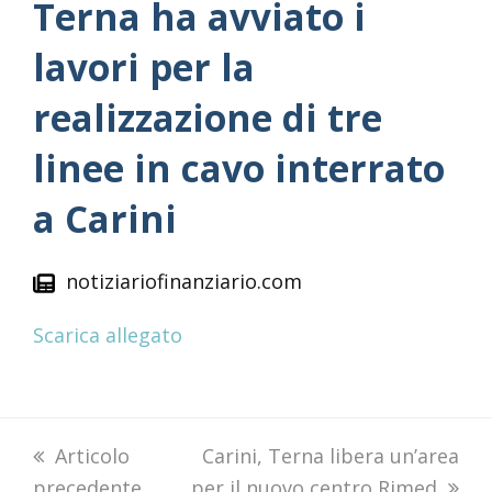
Terna ha avviato i
lavori per la
realizzazione di tre
linee in cavo interrato
a Carini
notiziariofinanziario.com
Scarica allegato
previous
Articolo
next
Carini, Terna libera un’area
precedente
post:
per il nuovo centro Rimed
post: