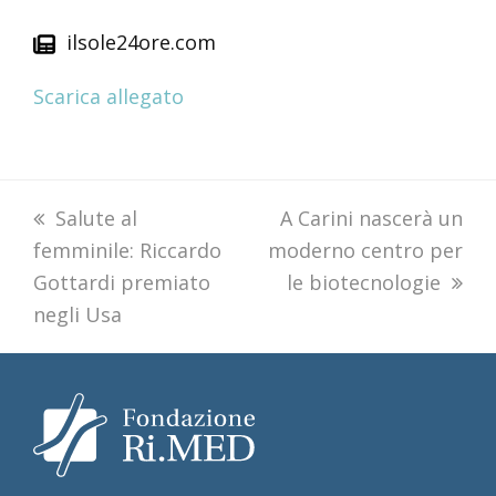
ilsole24ore.com
Scarica allegato
previous
Salute al
next
A Carini nascerà un
femminile: Riccardo
post:
moderno centro per
post:
Gottardi premiato
le biotecnologie
negli Usa