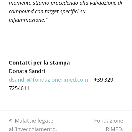
momento stiamo procedendo alla validazione di
compound con target specifici su
infiammazione.”
Contatti per la stampa
Donata Sandri |
dsandri@fondazionerimed.com
| +39 329
7254611
previous
Malattie legate
next
Fondazione
all’invecchiamento,
post:
post:
RiMED.