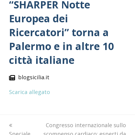
“SHARPER Notte
Europea dei
Ricercatori” torna a
Palermo e in altre 10
città italiane
blogsicilia.it
Scarica allegato
previous
next
Congresso internazionale sullo
Speciale
post:
scompenso cardiaco: esperti da
post: