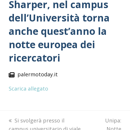
Sharper, nel campus
dell’Università torna
anche quest’anno la
notte europea dei
ricercatori
palermotoday.it
Scarica allegato
previous
Si svolgerà presso il
next
Unipa:
campus universitario di viale
post:
post:
Notte