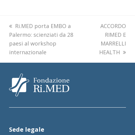
previous
Ri.MED porta EMBO a
next
ACCORDO
Palermo: scienziati da 28
post:
post:
RIMED E
paesi al workshop
MARRELLI
internazionale
HEALTH
Sede legale