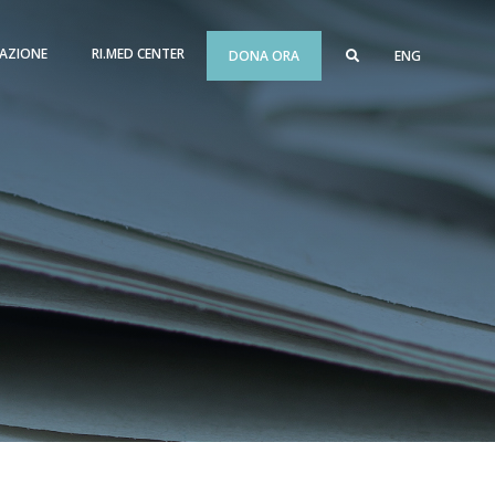
AZIONE
RI.MED CENTER
DONA ORA
ENG