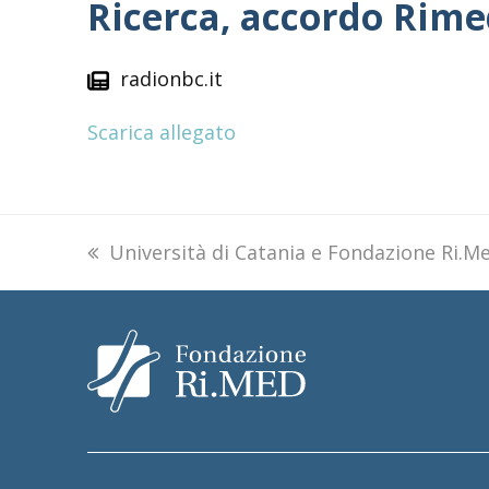
Ricerca, accordo Rime
radionbc.it
Scarica allegato
previous
Università di Catania e Fondazione Ri.M
post: