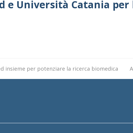
d e Università Catania per
ed insieme per potenziare la ricerca biomedica
n
A
p