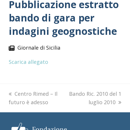
Pubblicazione estratto
bando di gara per
indagini geognostiche
Giornale di Sicilia
Scarica allegato
previous
Centro Rimed – Il
next
Bando Ric. 2010 del 1
futuro è adesso
post:
post:
luglio 2010