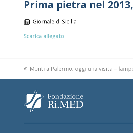
Prima pietra nel 2013
Giornale di Sicilia
Scarica allegato
previous
Monti a Palermo, oggi una visita – lamp
post: