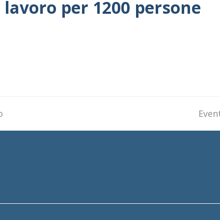
, lavoro per 1200 persone
o
next
Even
post: