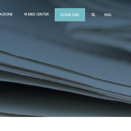
AZIONE
RI.MED CENTER
DONA ORA
ENG