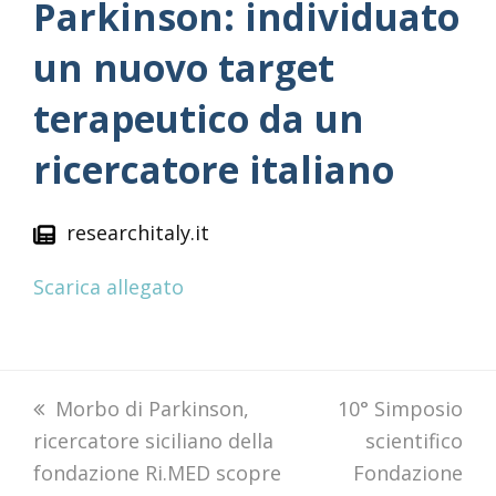
Parkinson: individuato
un nuovo target
terapeutico da un
ricercatore italiano
researchitaly.it
Scarica allegato
previous
Morbo di Parkinson,
next
10° Simposio
ricercatore siciliano della
post:
post:
scientifico
fondazione Ri.MED scopre
Fondazione