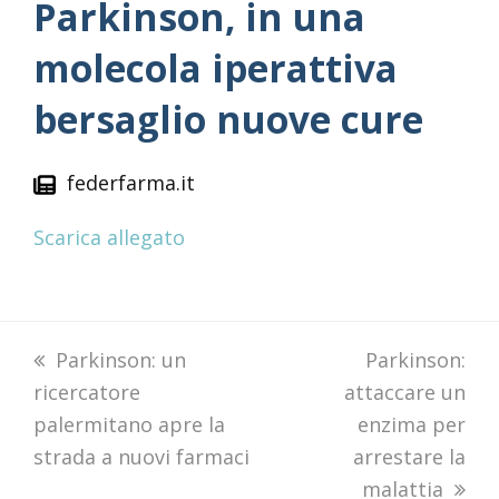
Parkinson, in una
molecola iperattiva
bersaglio nuove cure
federfarma.it
Scarica allegato
previous
Parkinson: un
next
Parkinson:
ricercatore
post:
attaccare un
post:
palermitano apre la
enzima per
strada a nuovi farmaci
arrestare la
malattia