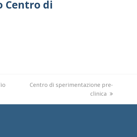
 Centro di
lio
next
Centro di sperimentazione pre-
post:
clinica