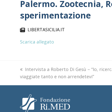
Palermo. Zootecnia, 
sperimentazione
LIBERTASICILIA.IT
Scarica allegato
previous
Intervista a Roberto Di Gesù – “Io, ricer
viaggiate tanto e non arrendetevi”
post: