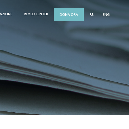
AZIONE
RI.MED CENTER
DONA ORA
ENG