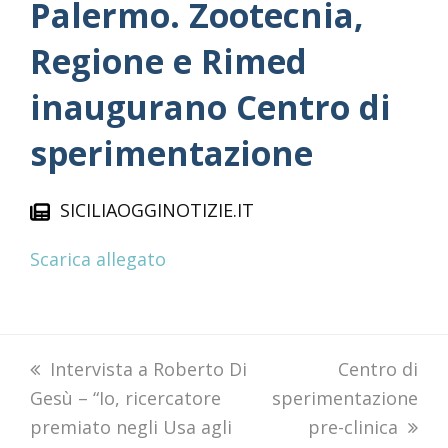
Palermo. Zootecnia,
Regione e Rimed
inaugurano Centro di
sperimentazione
SICILIAOGGINOTIZIE.IT
Scarica allegato
previous
Intervista a Roberto Di
next
Centro di
Gesù – “Io, ricercatore
post:
sperimentazione
post:
premiato negli Usa agli
pre-clinica