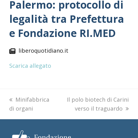
Palermo: protocollo di
legalità tra Prefettura
e Fondazione RI.MED
liberoquotidiano.it
Scarica allegato
previous
Minifabbrica
next
Il polo biotech di Carini
di organi
post:
post:
verso il traguardo