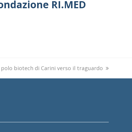
 Fondazione RI.MED
ext
l polo biotech di Carini verso il traguardo
ost: