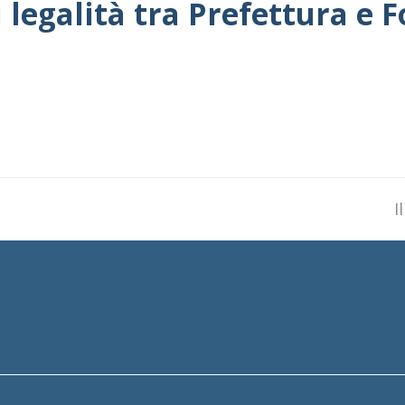
i legalità tra Prefettura e
n
I
p