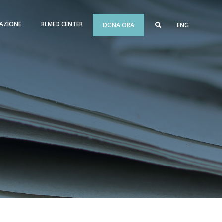
AZIONE
RI.MED CENTER
DONA ORA
ENG