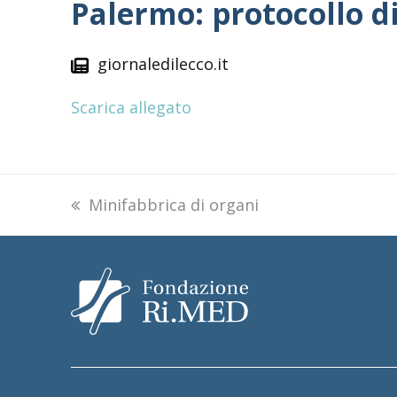
Palermo: protocollo d
giornaledilecco.it
Scarica allegato
previous
Minifabbrica di organi
post: