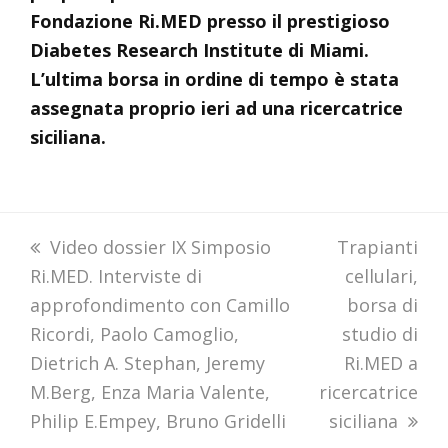
Fondazione Ri.MED presso il prestigioso
Diabetes Research Institute di Miami.
L’ultima borsa in ordine di tempo è stata
assegnata proprio ieri ad una ricercatrice
siciliana.
previous
Video dossier IX Simposio
next
Trapianti
Ri.MED. Interviste di
post:
post:
cellulari,
approfondimento con Camillo
borsa di
Ricordi, Paolo Camoglio,
studio di
Dietrich A. Stephan, Jeremy
Ri.MED a
M.Berg, Enza Maria Valente,
ricercatrice
Philip E.Empey, Bruno Gridelli
siciliana