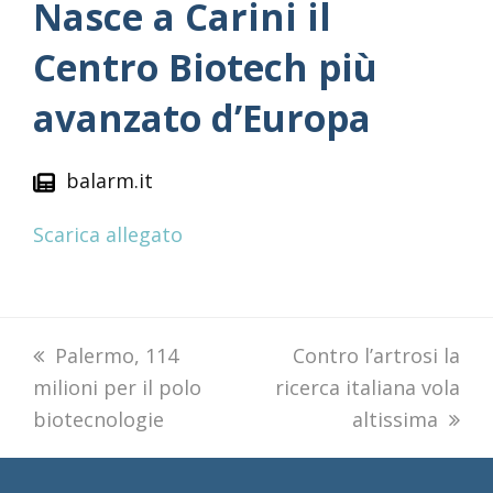
Nasce a Carini il
Centro Biotech più
avanzato d’Europa
balarm.it
Scarica allegato
previous
Palermo, 114
next
Contro l’artrosi la
milioni per il polo
post:
ricerca italiana vola
post:
biotecnologie
altissima