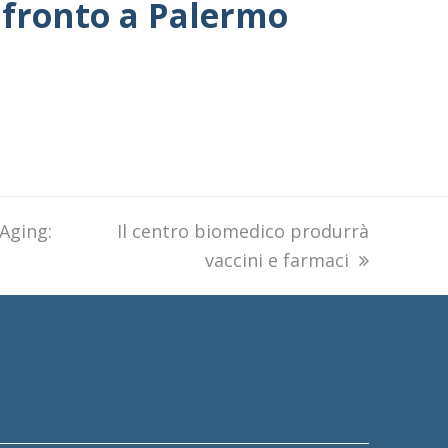
nfronto a Palermo
 Aging:
next
Il centro biomedico produrrà
post:
vaccini e farmaci