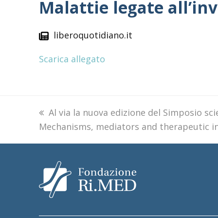
Malattie legate all’i
liberoquotidiano.it
Scarica allegato
previous
Al via la nuova edizione del Simposio sc
Mechanisms, mediators and therapeutic in
post: