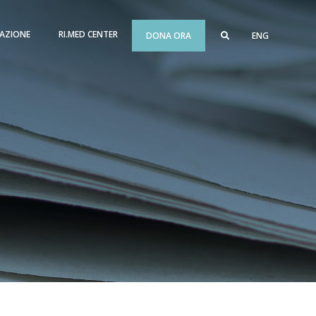
AZIONE
RI.MED CENTER
DONA ORA
ENG