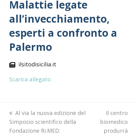
Malattie legate
all’invecchiamento,
esperti a confronto a
Palermo
ilsitodisicilia.it
Scarica allegato
previous
Al via la nuova edizione del
next
Il centro
Simposio scientifico della
post:
biomedico
post:
Fondazione Ri.MED:
produrrà