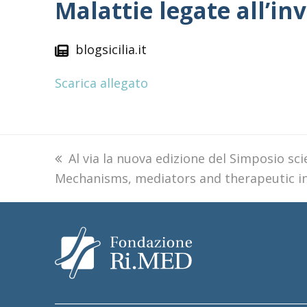
Malattie legate all’i
blogsicilia.it
Scarica allegato
previous
Al via la nuova edizione del Simposio sc
Mechanisms, mediators and therapeutic in
post: