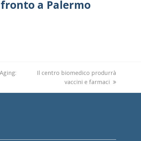
nfronto a Palermo
 Aging:
next
Il centro biomedico produrrà
post:
vaccini e farmaci