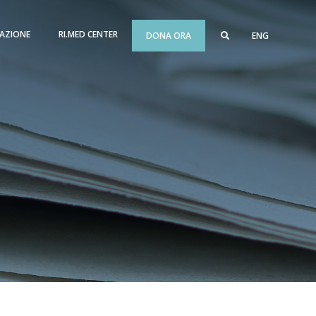
AZIONE
RI.MED CENTER
DONA ORA
ENG