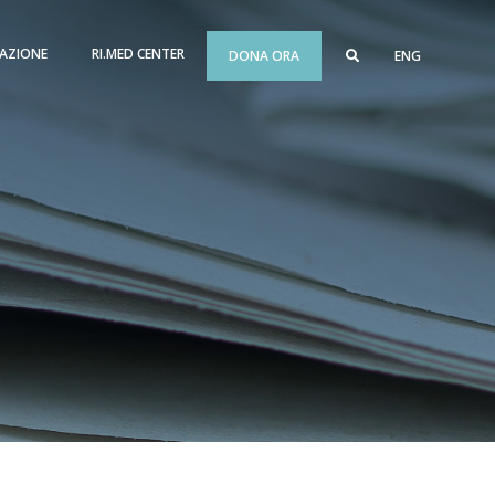
AZIONE
RI.MED CENTER
DONA ORA
ENG