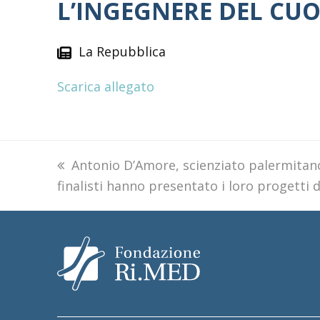
L’INGEGNERE DEL CUO
La Repubblica
Scarica allegato
previous
Antonio D’Amore, scienziato palermitano 
finalisti hanno presentato i loro progetti d
post: