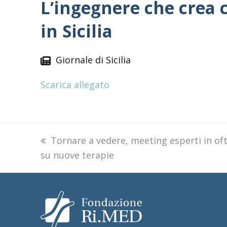
L’ingegnere che crea c
in Sicilia
Giornale di Sicilia
Scarica allegato
previous
Tornare a vedere, meeting esperti in of
su nuove terapie
post: