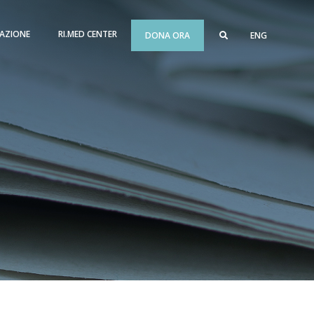
AZIONE
RI.MED CENTER
DONA ORA
ENG