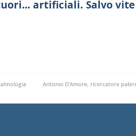
uori… artificiali. Salvo vi
talmologia
next
Antonio D’Amore, ricercatore palerm
post: