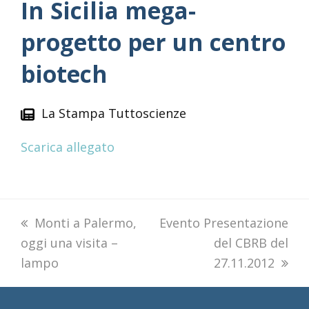
In Sicilia mega-
progetto per un centro
biotech
La Stampa Tuttoscienze
Scarica allegato
previous
Monti a Palermo,
next
Evento Presentazione
oggi una visita –
post:
post:
del CBRB del
lampo
27.11.2012