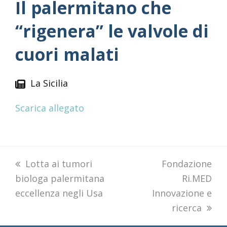
Il palermitano che
“rigenera” le valvole di
cuori malati
La Sicilia
Scarica allegato
previous
Lotta ai tumori
next
Fondazione
biologa palermitana
post:
post:
Ri.MED
eccellenza negli Usa
Innovazione e
ricerca