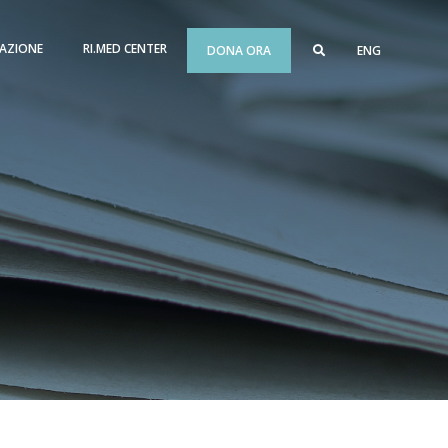
AZIONE
RI.MED CENTER
DONA ORA
ENG