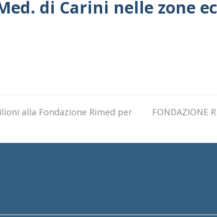
i.Med. di Carini nelle zone 
ilioni alla Fondazione Rimed per
next
FONDAZIONE RI.
post: