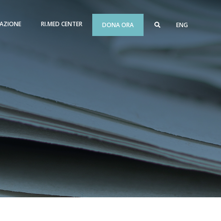
AZIONE
RI.MED CENTER
DONA ORA
ENG