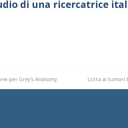
dio di una ricercatrice ita
zione per Grey’s Anatomy
next
Lotta ai tumori 
post: