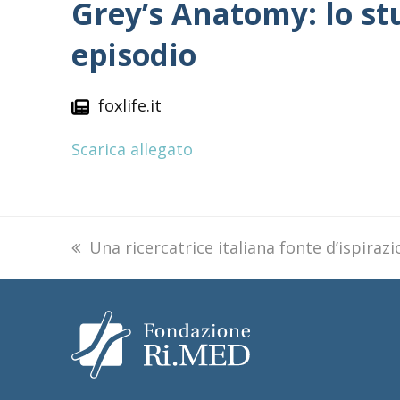
Grey’s Anatomy: lo stu
episodio
foxlife.it
Scarica allegato
previous
Una ricercatrice italiana fonte d’ispira
post: