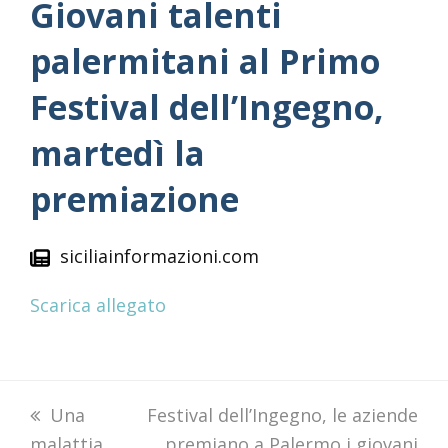
Giovani talenti
palermitani al Primo
Festival dell’Ingegno,
martedì la
premiazione
siciliainformazioni.com
Scarica allegato
previous
Una
next
Festival dell’Ingegno, le aziende
malattia
post:
post:
premiano a Palermo i giovani