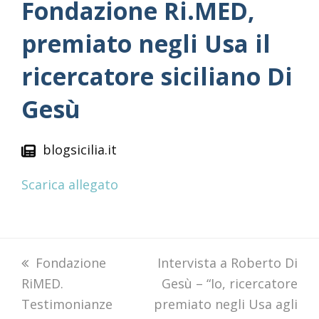
Fondazione Ri.MED,
premiato negli Usa il
ricercatore siciliano Di
Gesù
blogsicilia.it
Scarica allegato
previous
Fondazione
next
Intervista a Roberto Di
RiMED.
post:
post:
Gesù – “Io, ricercatore
Testimonianze
premiato negli Usa agli