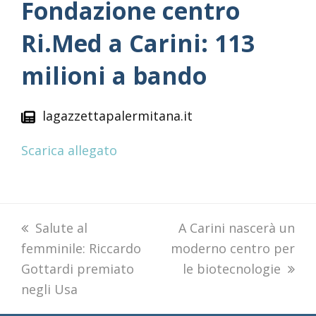
Fondazione centro
Ri.Med a Carini: 113
milioni a bando
lagazzettapalermitana.it
Scarica allegato
previous
Salute al
next
A Carini nascerà un
femminile: Riccardo
post:
moderno centro per
post:
Gottardi premiato
le biotecnologie
negli Usa