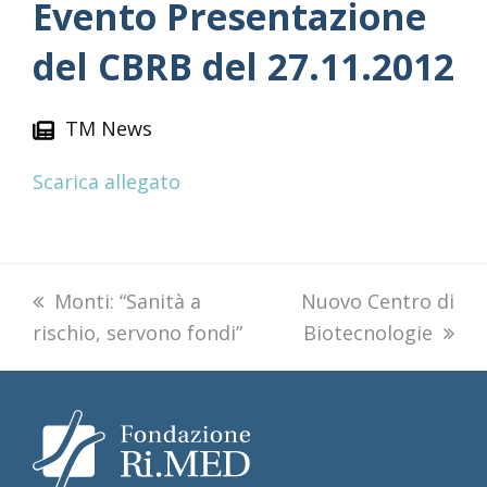
Evento Presentazione
del CBRB del 27.11.2012
TM News
Scarica allegato
previous
Monti: “Sanità a
next
Nuovo Centro di
rischio, servono fondi”
post:
post:
Biotecnologie