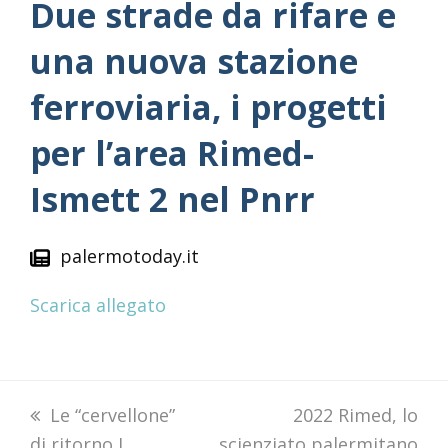
Due strade da rifare e
una nuova stazione
ferroviaria, i progetti
per l’area Rimed-
Ismett 2 nel Pnrr
palermotoday.it
Scarica allegato
previous
Le “cervellone”
next
2022 Rimed, lo
di ritorno I
post:
scienziato palermitano
post: