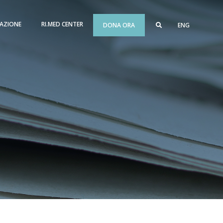
AZIONE
RI.MED CENTER
DONA ORA
ENG