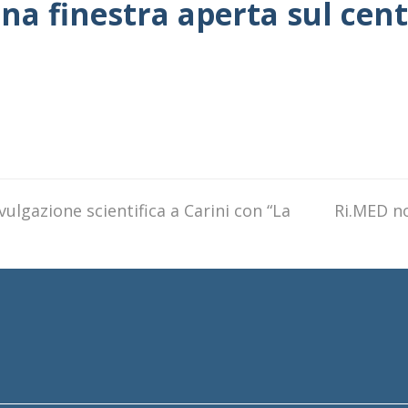
a finestra aperta sul cent
ivulgazione scientifica a Carini con “La
next
Ri.MED n
post: