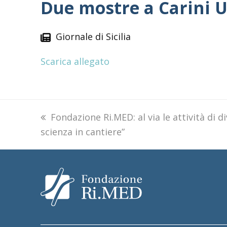
Due mostre a Carini Un
Giornale di Sicilia
Scarica allegato
previous
Fondazione Ri.MED: al via le attività di d
scienza in cantiere”
post: