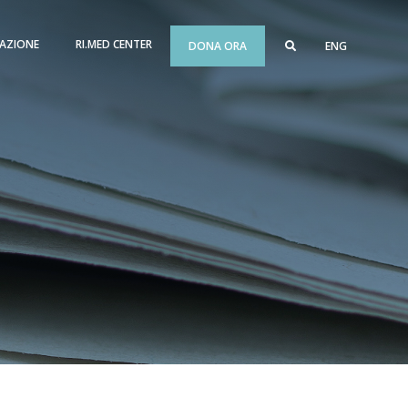
AZIONE
RI.MED CENTER
DONA ORA
ENG