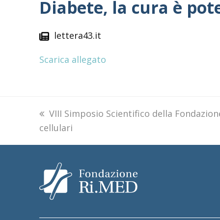
Diabete, la cura è po
lettera43.it
Scarica allegato
previous
VIII Simposio Scientifico della Fondazio
cellulari
post: