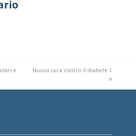
ario
olari e
next
Nuova cura contro il diabete 1
post: