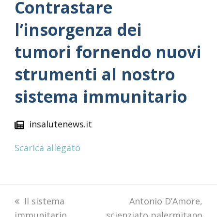
Contrastare
l’insorgenza dei
tumori fornendo nuovi
strumenti al nostro
sistema immunitario
insalutenews.it
Scarica allegato
previous
Il sistema
next
Antonio D’Amore,
immunitario,
post:
scienziato palermitano
post: