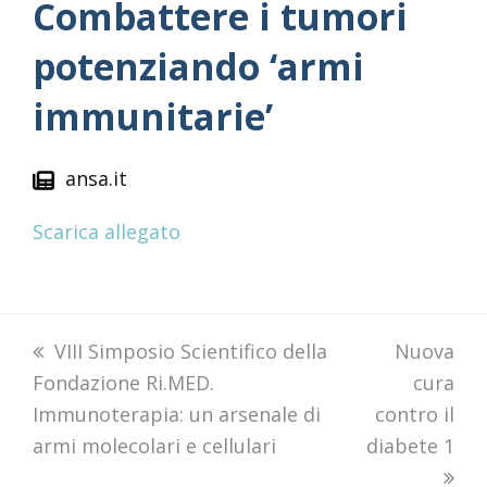
Combattere i tumori
potenziando ‘armi
immunitarie’
ansa.it
Scarica allegato
previous
VIII Simposio Scientifico della
next
Nuova
Fondazione Ri.MED.
post:
post:
cura
Immunoterapia: un arsenale di
contro il
armi molecolari e cellulari
diabete 1