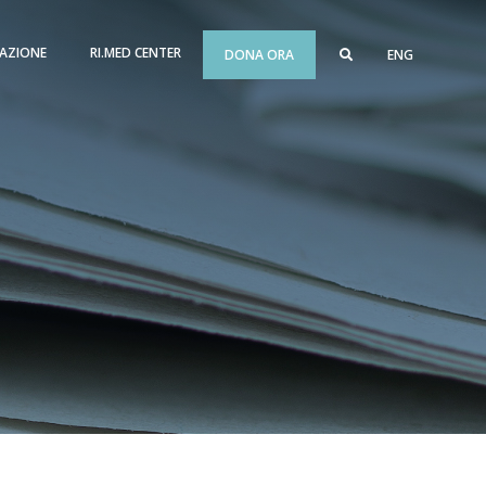
AZIONE
RI.MED CENTER
DONA ORA
ENG