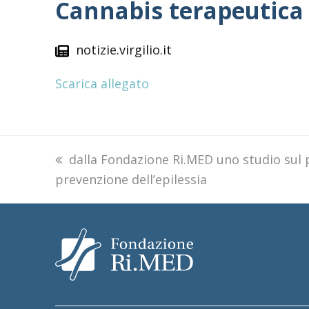
Cannabis terapeutica c
notizie.virgilio.it
Scarica allegato
previous
dalla Fondazione Ri.MED uno studio sul 
prevenzione dell’epilessia
post: