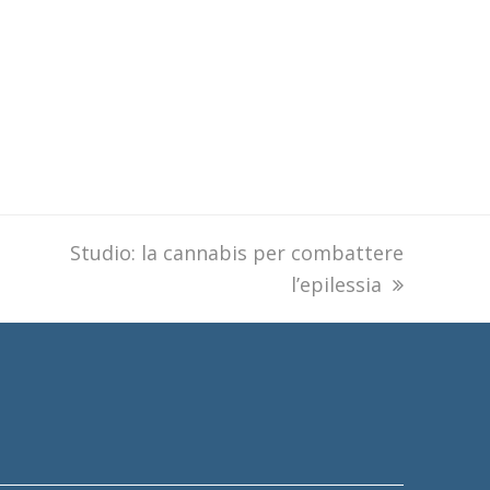
next
Studio: la cannabis per combattere
post:
l’epilessia