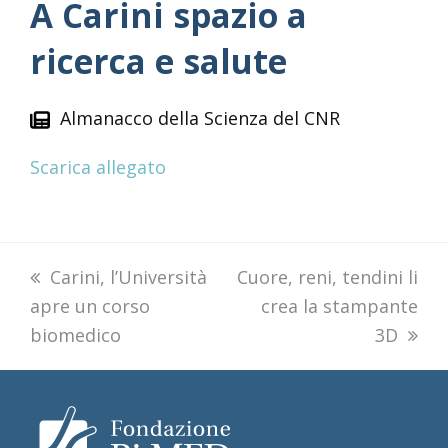
A Carini spazio a
ricerca e salute
Almanacco della Scienza del CNR
Scarica allegato
previous
Carini, l’Università
next
Cuore, reni, tendini li
apre un corso
post:
post:
crea la stampante
biomedico
3D