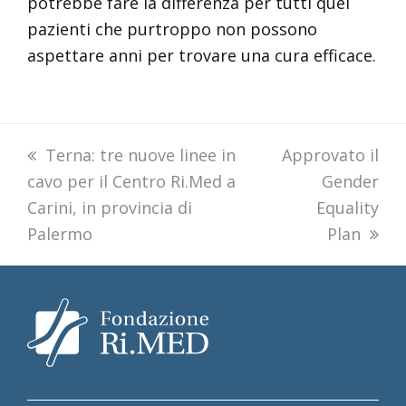
potrebbe fare la differenza per tutti quei
pazienti che purtroppo non possono
aspettare anni per trovare una cura efficace.
previous
Terna: tre nuove linee in
next
Approvato il
cavo per il Centro Ri.Med a
post:
post:
Gender
Carini, in provincia di
Equality
Palermo
Plan