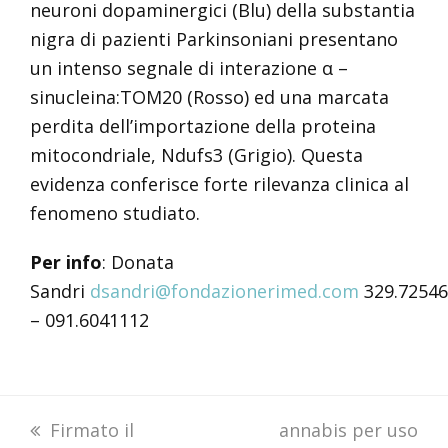
neuroni dopaminergici (Blu) della substantia
nigra di pazienti Parkinsoniani presentano
un intenso segnale di interazione α –
sinucleina:TOM20 (Rosso) ed una marcata
perdita dell’importazione della proteina
mitocondriale, Ndufs3 (Grigio). Questa
evidenza conferisce forte rilevanza clinica al
fenomeno studiato.
Per info
: Donata
Sandri
dsandri@fondazionerimed.com
329.7254
– 091.6041112
previous
Firmato il
next
annabis per uso