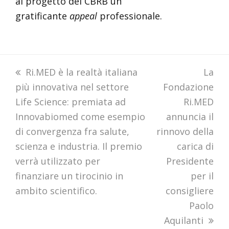
al progetto del CBRB un
gratificante
appeal
professionale.
previous
Ri.MED è la realtà italiana
next
La
più innovativa nel settore
post:
Fondazione
post:
Life Science: premiata ad
Ri.MED
Innovabiomed come esempio
annuncia il
di convergenza fra salute,
rinnovo della
scienza e industria. Il premio
carica di
verrà utilizzato per
Presidente
finanziare un tirocinio in
per il
ambito scientifico.
consigliere
Paolo
Aquilanti