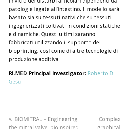
in vitro dei disturbi articolari dipendenti da
patologie legate all’intestino. Il modello sarà
basato sia su tessuti nativi che su tessuti
ingegnerizzati coltivati ​​in condizioni statiche
e dinamiche. Questi ultimi saranno
fabbricati utilizzando il supporto del
bioprinting, così come di altre tecnologie di
produzione additiva.
Ri.MED Principal Investigator:
Roberto Di
Gesù
previous
BIOMITRAL – Engineering
next
Complex
the mitral valve: bioinspired
post:
graphical
post: