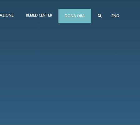
AZIONE
RI.MED CENTER
DONA ORA
ENG