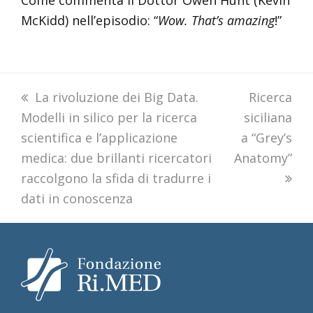
Come commenta il Dottor Owen Hunt (Kevin
McKidd) nell’episodio: “
Wow. That’s amazing
!”
previous
La rivoluzione dei Big Data.
next
Ricerca
Modelli in silico per la ricerca
post:
siciliana
post:
scientifica e l’applicazione
a “Grey’s
medica: due brillanti ricercatori
Anatomy”
raccolgono la sfida di tradurre i
dati in conoscenza