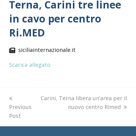
Terna, Carini tre linee
in cavo per centro
Ri.MED
siciliainternazionale.it
Scarica allegato
previous
next
Carini, Terna libera un’area per il
Previous
post:
post:
nuovo centro Rimed
Post