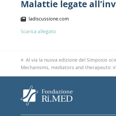
Malattie legate all’i
ladiscussione.com
Scarica allegato
previous
Al via la nuova edizione del Simposio sc
Mechanisms, mediators and therapeutic in
post: