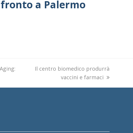
nfronto a Palermo
 Aging:
next
Il centro biomedico produrrà
post:
vaccini e farmaci