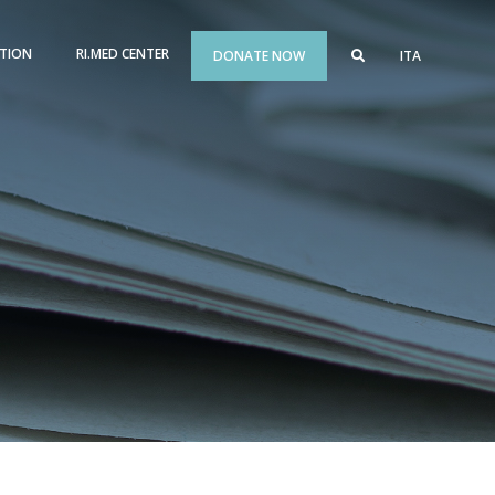
TION
RI.MED CENTER
DONATE NOW
ITA