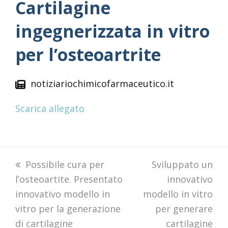
Cartilagine
ingegnerizzata in vitro
per l’osteoartrite
notiziariochimicofarmaceutico.it
Scarica allegato
previous
Possibile cura per
next
Sviluppato un
l’osteoartite. Presentato
post:
post:
innovativo
innovativo modello in
modello in vitro
vitro per la generazione
per generare
di cartilagine
cartilagine