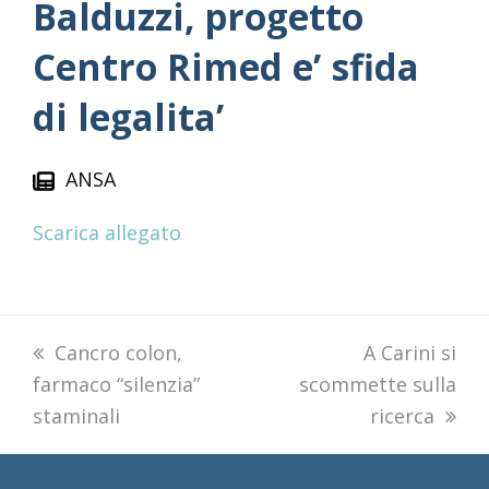
Balduzzi, progetto
Centro Rimed e’ sfida
di legalita’
ANSA
Scarica allegato
previous
Cancro colon,
next
A Carini si
farmaco “silenzia”
post:
scommette sulla
post:
staminali
ricerca