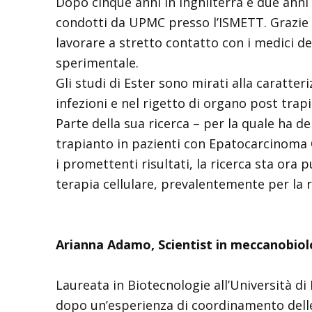
Dopo cinque anni in Inghilterra e due anni 
condotti da UPMC presso l’ISMETT. Grazie ag
lavorare a stretto contatto con i medici de
sperimentale.
Gli studi di Ester sono mirati alla caratte
infezioni e nel rigetto di organo post trapia
Parte della sua ricerca – per la quale ha d
trapianto in pazienti con Epatocarcinoma C
i promettenti risultati, la ricerca sta or
terapia cellulare, prevalentemente per la r
Arianna Adamo,
Scientist in meccanobiol
Laureata in Biotecnologie all’Università di
dopo un’esperienza di coordinamento delle at