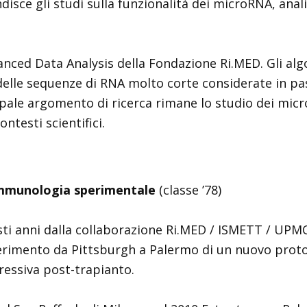
isce gli studi sulla funzionalità dei microRNA, anal
nced Data Analysis della Fondazione Ri.MED. Gli algo
elle sequenze di RNA molto corte considerate in pas
ncipale argomento di ricerca rimane lo studio dei mic
ontesti scientifici.
 Immunologia sperimentale
(classe ’78)
esti anni dalla collaborazione Ri.MED / ISMETT / UPM
rimento da Pittsburgh a Palermo di un nuovo protoc
essiva post-trapianto.