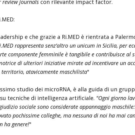
r review
journals
con rilevante impact factor.
Ri.MED:
leadership e che grazie a Ri.MED è rientrata a Palerm
i.MED rappresenta senz’altro un unicum in Sicilia, per e
a forte componente femminile è tangibile e contribuisce a
rice di ulteriori iniziative mirate ad incentivare un acc
 territorio, atavicamente maschilista
"
alissimo studio dei microRNA, è alla guida di un grup
u tecniche di intelligenza artificiale.
"Ogni giorno lav
giudizio sociale sono considerate appannaggio maschile: 
trovato pochissime colleghe, ma nessuna di noi ha mai cam
on ha genere!
"