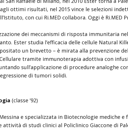
al San Raffaele di Milano, nel 2010 Ester torna a Pal
li ottimi risultati, nel 2015 vince le selezioni ind
ll’Istituto, con cui Ri.MED collabora. Oggi è Ri.MED 
rizzazione dei meccanismi di risposta immunitaria nel
nto. Ester studia l’efficacia delle cellule Natural Kil
epositato un brevetto – è mirata alla prevenzione de
ellulare tramite immunoterapia adottiva con infusion
a puntando sull’applicazione di procedure analoghe c
egressione di tumori solidi.
ogia
(classe ’92)
 Messina e specializzata in Biotecnologie mediche e 
tività di studi clinici al Policlinico Giaccone di Pa