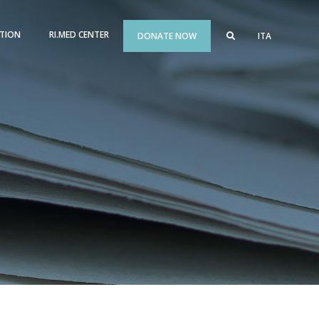
TION
RI.MED CENTER
DONATE NOW
ITA