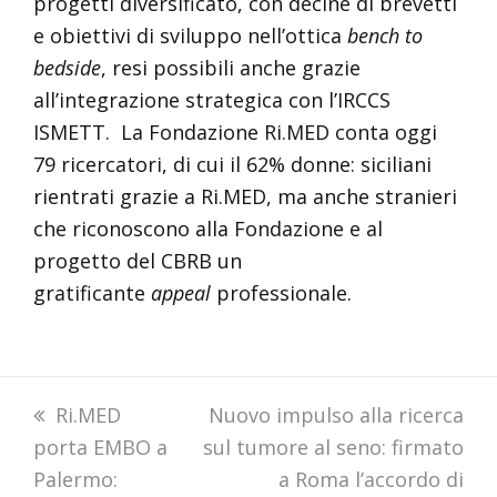
progetti diversificato, con decine di brevetti
e obiettivi di sviluppo nell’ottica
bench to
bedside
, resi possibili anche grazie
all’integrazione strategica con l’IRCCS
ISMETT. La Fondazione Ri.MED conta oggi
79 ricercatori, di cui il 62% donne: siciliani
rientrati grazie a Ri.MED, ma anche stranieri
che riconoscono alla Fondazione e al
progetto del CBRB un
gratificante
appeal
professionale.
previous
Ri.MED
next
Nuovo impulso alla ricerca
porta EMBO a
post:
sul tumore al seno: firmato
post:
Palermo:
a Roma l’accordo di