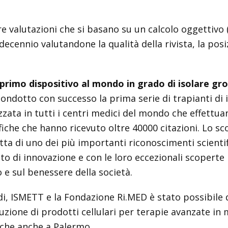
are valutazioni che si basano su un calcolo oggettiv
 decennio valutandone la qualità della rivista, la posi
primo dispositivo al mondo in grado di isolare gros
ondotto con successo la prima serie di trapianti di i
ata in tutti i centri medici del mondo che effettuano
ifiche che hanno ricevuto oltre 40000 citazioni. Lo s
ta di uno dei più importanti riconoscimenti scientific
o di innovazione e con le loro eccezionali scoperte
 e sul benessere della società.
ordi, ISMETT e la Fondazione Ri.MED è stato possibile 
uzione di prodotti cellulari per terapie avanzate in m
iche anche a Palermo.