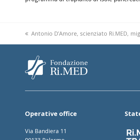
previous
Antonio D’Amore, scienziato Ri.MED, migl
post:
Operative office
Sta
Via Bandiera 11