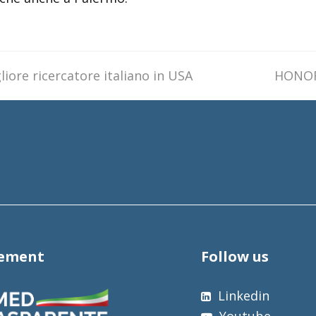
iore ricercatore italiano in USA
next
HONOR
post:
tement
Follow us
Linkedin